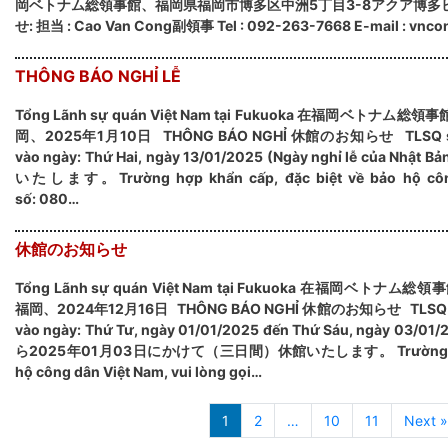
岡ベトナム総領事館、福岡県福岡市博多区中洲5丁目3-8アクア博多ビ
せ: 担当 : Cao Van Cong副領事 Tel : 092-263-7668 E-mail : vnco
THÔNG BÁO NGHỈ LỄ
Tổng Lãnh sự quán Việt Nam tại Fukuoka 在福岡ベトナム総領事館 
岡、2025年1月10日 THÔNG BÁO NGHỈ 休館のお知らせ TLSQ sẽ đó
vào ngày: Thứ Hai, ngày 13/01/2025 (Ngày nghỉ lễ của N
いたします。Trường hợp khẩn cấp, đặc biệt về bảo hộ công 
số: 080…
休館のお知らせ
Tổng Lãnh sự quán Việt Nam tại Fukuoka 在福岡ベトナム総領事館
福岡、2024年12月16日 THÔNG BÁO NGHỈ 休館のお知らせ TLSQ sẽ đó
vào ngày: Thứ Tư, ngày 01/01/2025 đến Thứ Sáu, ngày 0
ら2025年01月03日にかけて（三日間）休館いたします。 Trường hợp khẩ
hộ công dân Việt Nam, vui lòng gọi…
1
2
…
10
11
Next »