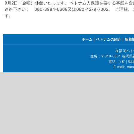
9月2日（金曜）休館いたします。 ベトナム人保護を要する事態を
連絡下さい： 080-3984-6668又は080-4279-7302。 ​ 
す。
FOOTER
ホーム
ベトナムの紹介
新着
MENU
在福岡ベト
住所：〒810-0801 福
電話 :
(+81) 92
E-mail:
vnc