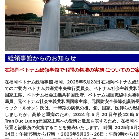
総領事館からのお知らせ
在福岡ベトナム総領事館で弔問の祭壇の実施 についてのご
在福岡ベトナム総領事館 福岡、2025年5月23日 在福岡ベトナム
てのご案内 ベトナム共産党中央執行委員会、ベトナム社会主義共和
国家主席、ベトナム社会主義共和国政府、ベトナム祖国戦線中央委員
局員、元ベトナム社会主義共和国国家主席、元国防安全保障会議議長のTra
ゥック・ルオン）氏は、一時期の病気の後、党、国家、医師らの献
しましたが、高齢と重病のため、2024 年 5 月 20 日午後 22 時
Tran Duc Luong元国家主席への愛情と敬意を表するため、在福
設置と記帳所の実施することを発表いたします。 時間: 2025年5月24～
24日：午後15時から17時 ・2025年5月25～26日：午前9時から1