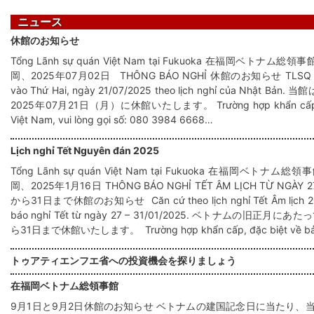
ニュース
休館のお知らせ
Tổng Lãnh sự quán Việt Nam tại Fukuoka 在福岡ベトナム総領事館 F
岡、2025年07月02日 THÔNG BÁO NGHỈ 休館のお知らせ TLSQ sẽ đón
vào Thứ Hai, ngày 21/07/2025 theo lịch nghỉ của Nh
2025年07月21日（月）に休館いたします。 Trường hợp khẩn cấp, đặc
Việt Nam, vui lòng gọi số: 080 3984 6668…
Lịch nghỉ Tết Nguyên đán 2025
Tổng Lãnh sự quán Việt Nam tại Fukuoka 在福岡ベトナム総領事館 
岡、2025年1月16日 THÔNG BÁO NGHỈ TẾT ÂM LỊCH TỪ NGÀY 27 
から31日まで休館のお知らせ Căn cứ theo lịch nghỉ Tết Âm lịch 202
báo nghỉ Tết từ ngày 27 – 31/01​/2025. ベトナムの旧正
ら31日まで休館いたします。 Trường hợp khẩn cấp, đặc biệt về bả
トゥアティエンフエ省への投資機会を探りましょう
在福岡ベトナム総領事館
9月1日と9月2日休館のお知らせ ベトナムの建国記念日に当たり、当